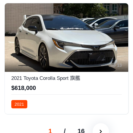
13
2021 Toyota Corolla Sport 旗艦
$618,000
2021
1
/
16