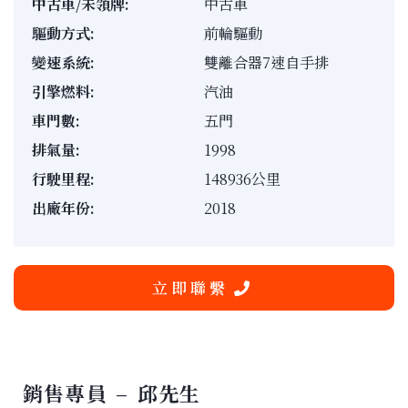
中古車/未領牌:
中古車
驅動方式:
前輪驅動
變速系統:
雙離合器7速自手排
引擎燃料:
汽油
車門數:
五門
排氣量:
1998
行駛里程:
148936公里
出廠年份:
2018
立 即 聯 繫
銷售專員 – 邱先生