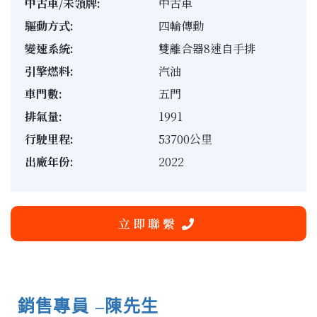
中古車/未領牌:
中古車
驅動方式:
四輪傳動
變速系統:
雙離合器8速自手排
引擎燃料:
汽油
車門數:
五門
排氣量:
1991
行駛里程:
53700公里
出廠年份:
2022
立 即 聯 繫
銷售專員
–陳先生