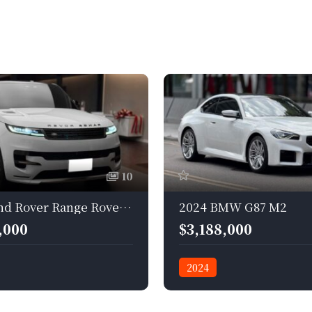
10
2023 Land Rover Range Rover Sport P400 Dynamic SE
2024 BMW G87 M2
,000
$3,188,000
2024