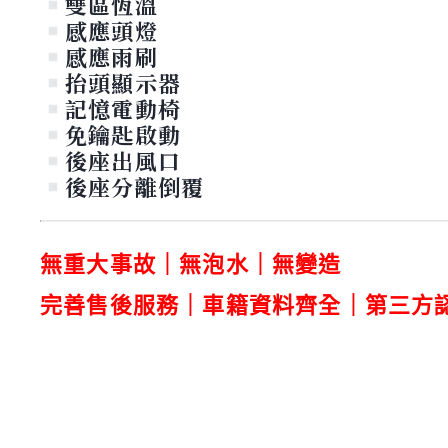
雙區恆溫
感應頭燈
感應雨刷
抬頭顯示器
記憶電動椅
免鑰匙啟動
後座出風口
後座分離倒覆
無重大事故
｜無
泡水
｜無
變造
完善售後服務｜車籍資料齊全
｜第三方