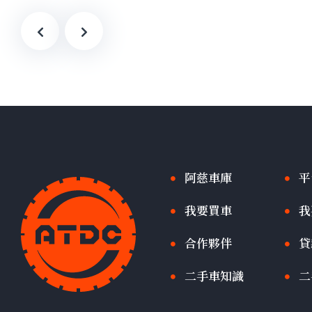
阿慈車庫
平
我要買車
我
合作夥伴
貸
二手車知識
二