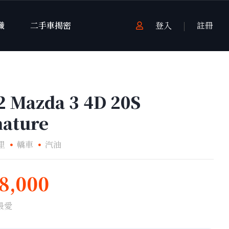
識
二手車揭密
登入
註冊
2 Mazda 3 4D 20S
nature
里
轎車
汽油
8,000
最愛