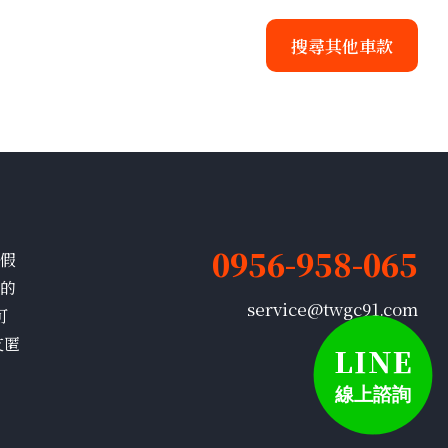
搜尋其他車款
0956-958-065
、假
有的
service@twgc91.com
可
友匿