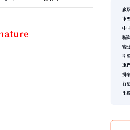
廠牌
車型
中古
nature
驅
變
引
車門
排氣
行
出