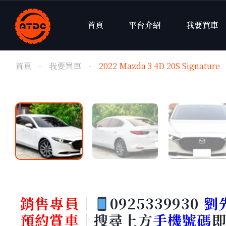
首頁
平台介紹
我要買車
首頁
我要買車
2022 Mazda 3 4D 20S Signature
銷售專員
｜
0925339930
劉
預約賞車
｜
搜尋上方
手機號碼