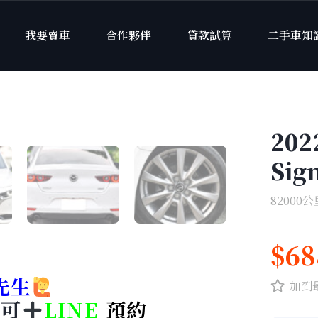
我要賣車
合作夥伴
貸款試算
二手車知
1
/
20
202
Sig
82000公
$68
先生
加到
即可
LINE
預約