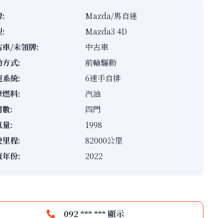
:
Mazda/馬自達
:
Mazda3 4D
車/未領牌:
中古車
動方式:
前輪驅動
速系統:
6速手自排
擎燃料:
汽油
數:
四門
量:
1998
駛里程:
82000公里
廠年份:
2022
092 *** *** 顯示