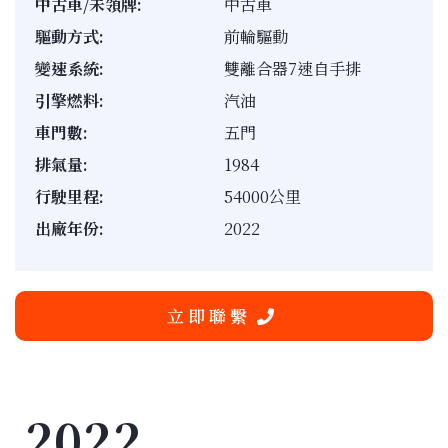
中古車/未領牌:
中古車
驅動方式:
前輪驅動
變速系統:
雙離合器7速自手排
引擎燃料:
汽油
車門數:
五門
排氣量:
1984
行駛里程:
54000公里
出廠年份:
2022
立 即 聯 繫
2022