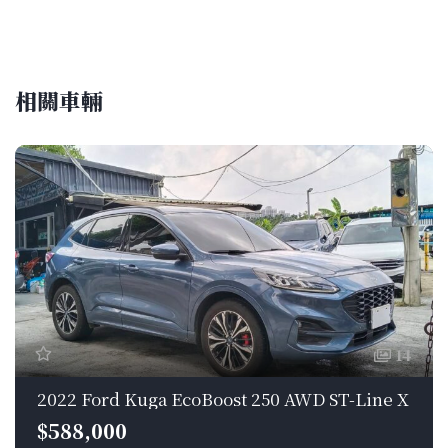
相關車輛
14
2022 Ford Kuga EcoBoost 250 AWD ST-Line X
$588,000