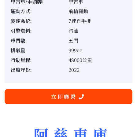
中古車/未領牌:
中古車
驅動方式:
前輪驅動
變速系統:
7速自手排
引擎燃料:
汽油
車門數:
五門
排氣量:
999cc
行駛里程:
48000公里
出廠年份:
2022
立 即 聯 繫
阿 慈 車 庫