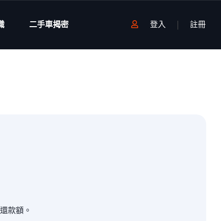
識
二手車揭密
登入
註冊
還款額。