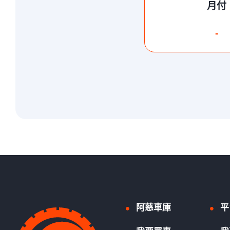
月付
-
阿慈車庫
平