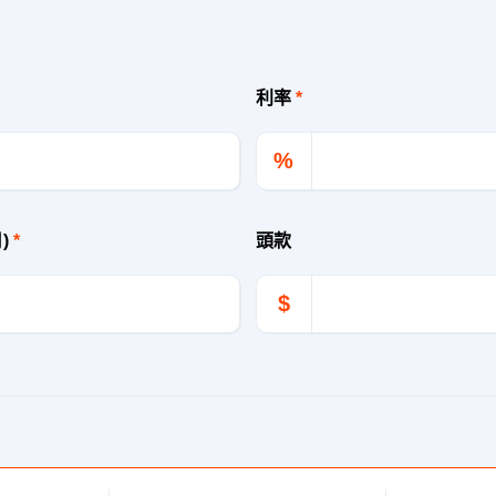
利率
*
%
月)
*
頭款
$