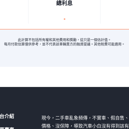
總利息
-
此計算不包括所有權和其他費用和獎勵，這只是一個估計值。
每月付款估算僅供參考，並不代表該車輛賣方的融資提議。其他稅費可能適用。
台介紹
現今，二手車亂象頻傳，不實車、假自售
價格、沒保障，導致汽車小白沒有得到該