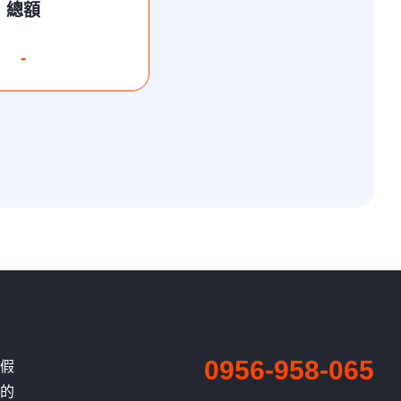
總額
-
0956-958-065
、假
有的