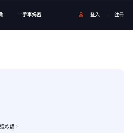
識
二手車揭密
登入
註冊
還款額。