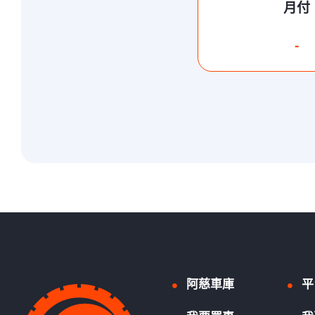
月付
-
阿慈車庫
平