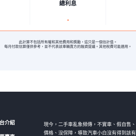
總利息
-
此計算不包括所有權和其他費用和獎勵，這只是一個估計值。
每月付款估算僅供參考，並不代表該車輛賣方的融資提議。其他稅費可能適用。
台介紹
現今，二手車亂象頻傳，不實車、假自售
價格、沒保障，導致汽車小白沒有得到該