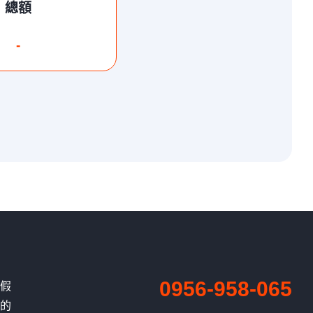
總額
-
0956-958-065
、假
有的