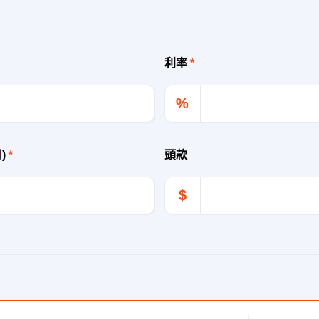
利率
*
%
月)
*
頭款
$