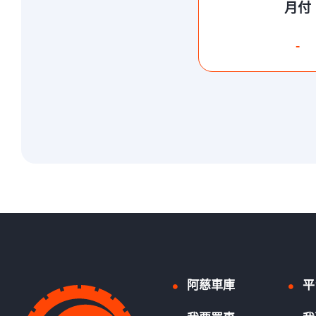
月付
-
阿慈車庫
平