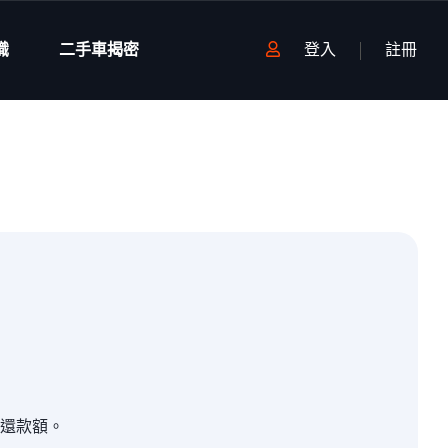
識
二手車揭密
登入
註冊
還款額。