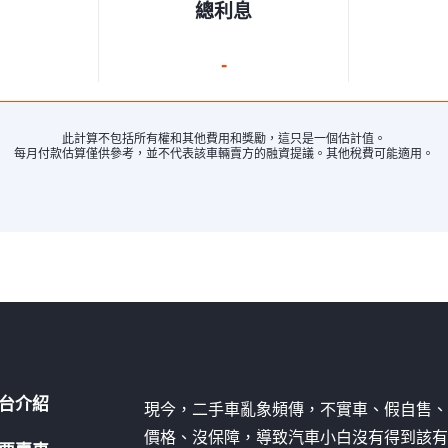
總利息
-
此計算不包括所有權和其他費用和獎勵，這只是一個估計值。
每月付款估算僅供參考，並不代表該車輛賣方的融資提議。其他稅費可能適用。
台介紹
現今，二手車亂象頻傳，不實車、假自售
價格、沒保障，導致汽車小白沒有得到該