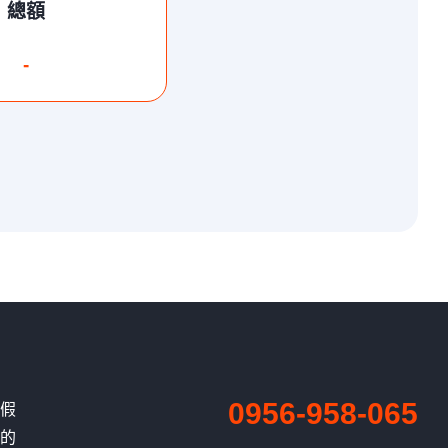
總額
-
0956-958-065
、假
有的