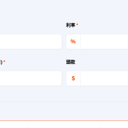
利率
*
%
月)
*
頭款
$