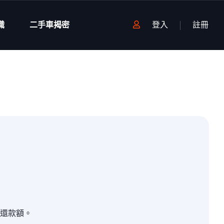
識
二手車揭密
登入
註冊
還款額。