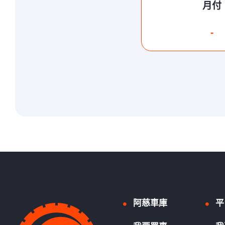
月付
-
阿慈車庫
平