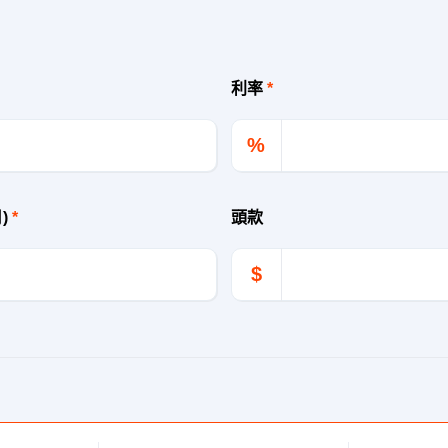
利率
*
%
月)
*
頭款
$