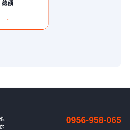
總額
-
0956-958-065
、假
有的