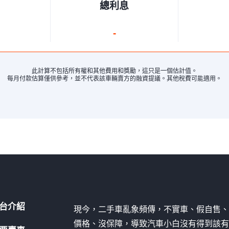
總利息
-
此計算不包括所有權和其他費用和獎勵，這只是一個估計值。
每月付款估算僅供參考，並不代表該車輛賣方的融資提議。其他稅費可能適用。
台介紹
現今，二手車亂象頻傳，不實車、假自售
價格、沒保障，導致汽車小白沒有得到該