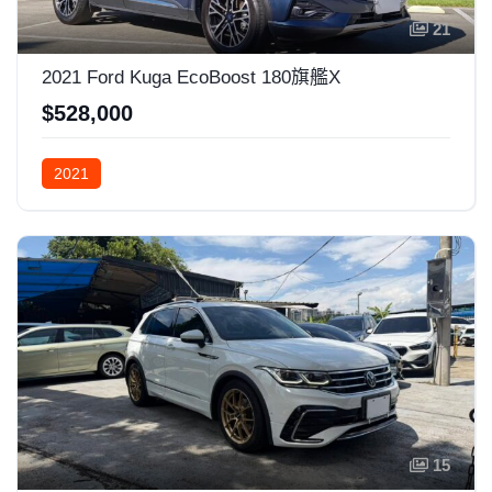
21
2021 Ford Kuga EcoBoost 180旗艦X
$528,000
2021
15