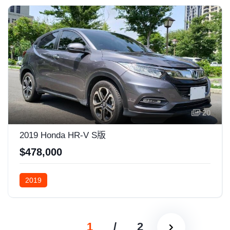
20
2019 Honda HR-V S版
$478,000
2019
1
/
2