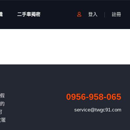
識
二手車揭密
登入
註冊
0956-958-065
、假
有的
service@twgc91.com
可
友匿