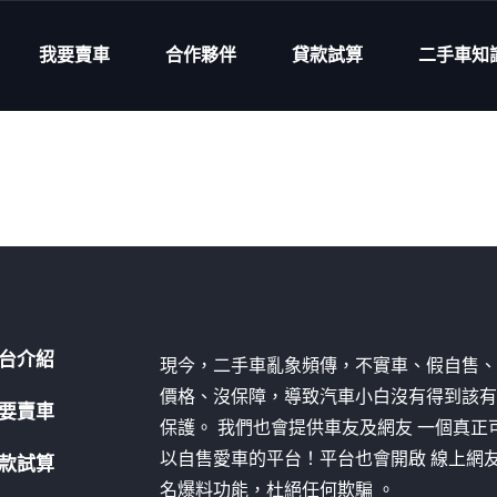
我要賣車
合作夥伴
貸款試算
二手車知
台介紹
現今，二手車亂象頻傳，不實車、假自售
價格、沒保障，導致汽車小白沒有得到該
要賣車
保護。 我們也會提供車友及網友 一個真正
以自售愛車的平台！平台也會開啟 線上網
款試算
名爆料功能，杜絕任何欺騙 。