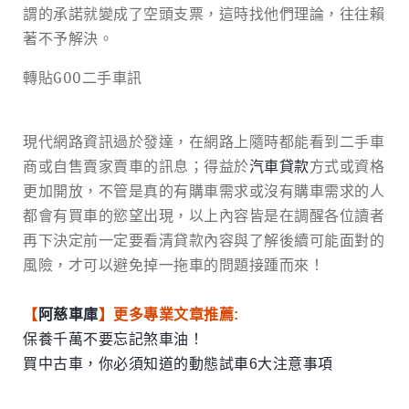
謂的承諾就變成了空頭支票，這時找他們理論，往往賴
著不予解決。
轉貼GOO二手車訊
現代網路資訊過於發達，在網路上隨時都能看到二手車
商或自售賣家賣車的訊息；得益於
汽車貸款
方式或資格
更加開放，不管是真的有購車需求或沒有購車需求的人
都會有買車的慾望出現，以上內容皆是在調醒各位讀者
再下決定前一定要看清貸款內容與了解後續可能面對的
風險，才可以避免掉一拖車的問題接踵而來！
【
阿慈車庫
】更多專業文章推薦:
保養千萬不要忘記煞車油！
買中古車，你必須知道的動態試車6大注意事項
新竹汽車借款免留車推薦