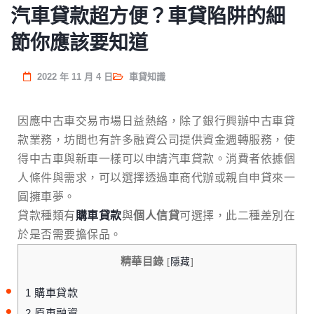
汽車貸款超方便？車貸陷阱的細
節你應該要知道
2022 年 11 月 4 日
車貸知識
因應中古車交易市場日益熱絡，除了銀行興辦中古車貸
款業務，坊間也有許多融資公司提供資金週轉服務，使
得中古車與新車一樣可以申請汽車貸款。消費者依據個
人條件與需求，可以選擇透過車商代辦或親自申貸來一
圓擁車夢。
貸款種類有
購車貸款
與
個人信貸
可選擇，此二種差別在
於是否需要擔保品。
精華目錄
[
隱藏
]
1
購車貸款
2
原車融資