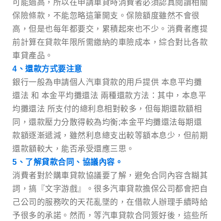
可能過高，所以在申請車貸時消費者必須認真閱讀相關
保險條款，不能忽略這筆開支。保險額度雖然不會很
高，但是也每年都要交，累積起來也不少。消費者應提
前計算在貸款年限所需繳納的車險成本，綜合對比各款
車貸產品。
4、還款方式要注意
銀行一般為申請個人汽車貸款的用戶提供 本息平均攤
還法 和 本金平均攤還法 兩種還款方法：其中，本息平
均攤還法 所支付的總利息相對較多，但每期還款額相
同，還款壓力分散得較為均衡;本金平均攤還法每期還
款額逐漸遞減，雖然利息總支出較等額本息少，但前期
還款額較大，能否承受還應三思。
5、了解貸款合同、協議內容。
消費者對於購車貸款協議要了解，避免合同內容含糊其
詞，搞『文字游戲』。很多汽車貸款擔保公司都會把自
己公司的服務吹的天花亂墜的，在借款人辦理手續時給
予很多的承諾。然而，等汽車貸款合同簽好後，這些所