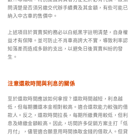
問清楚是否須另繳交代辦手續費及其金額，有些可能已
納入中古車的售價中。
上述項目於買賣契約務必以白紙黑字註明清楚，自身權
益才有保障。並可防止不肖車商誇大不實，導致利率認
知落差而造成多餘的支出，以避免日後買賣糾紛的發
生。
注意還款時間與利息的關係
至於還款時間應該如何拿捏？還款時間越短，利息越
低，但每期攤還本金相對較高。適合還款能力較強的借
款人。反之，還款時間拉長，每期所繳費用較低，但利
息及總繳金額較高。因此，坊間許多促銷方案主打「低
月付」，儘管適合願意用時間換取金錢的借款人。但貸